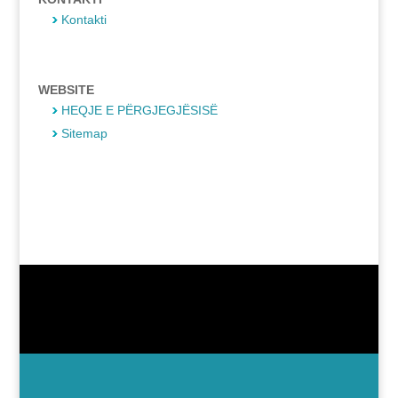
Kontakti
WEBSITE
HEQJE E PËRGJEGJËSISË
Sitemap